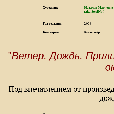
Художник
Наталья Марченко
(aka SteelNat)
Год создания
2008
Категории
КомпьюАрт
"
Ветер. Дождь. Прили
ок
Под впечатлением от произвед
дожд