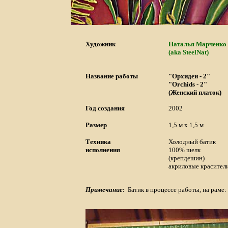
Художник
Наталья Марченко
(aka SteelNat)
Название работы
"Орхидеи - 2"
"Orchids - 2"
(Женский платок)
Год создания
2002
Размер
1,5 м x 1,5 м
Техника
Холодный батик
исполнения
100% шелк
(крепдешин)
акриловые красител
Примечание
:
Батик в процессе работы, на раме: