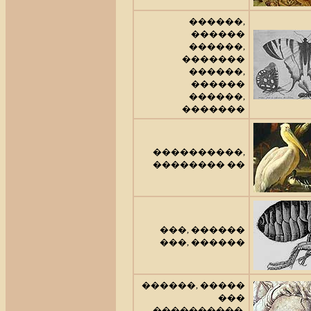
������,
������
������,
�������
������,
������
������,
�������
����������,
�������� ��
���, ������
���, ������
������, �����
���
����������,