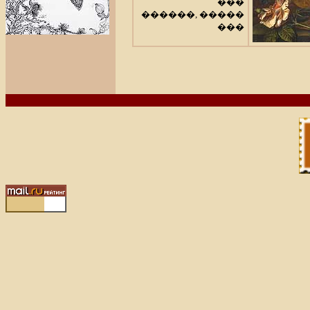
���
������, �����
���