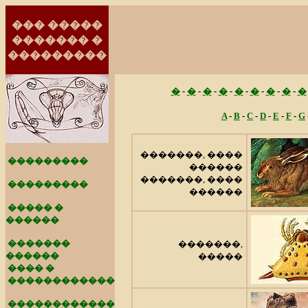
��� �����
������� �
���������
�
-
�
-
�
-
�
-
�
-
�
-
�
-
�
-
�
A
-
B
-
C
-
D
-
E
-
F
-
G
�������, ����
���������
������
�������, ����
���������
������
����� �
������
�������
�������,
������
�����
���� �
������������
������������