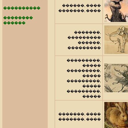
������, ����
����������
�������, ����
��������
������
�������,
���������
������,
���������
���������,
�����
���������,
�����
���������,
�����
���������,
�����
�������, ����
�������, ����