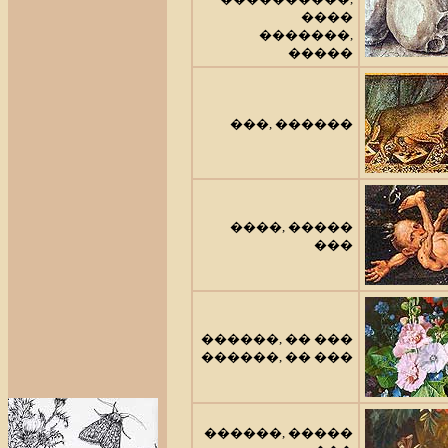
����
�������,
�����
���, ������
����, �����
���
������, �� ���
������, �� ���
������, �����